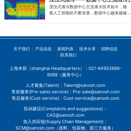
0.5C与1C的储能电池在热失控下进入危险爆
题，一体化压铸可较好的解决。③从生产成
浸没式液冷数据中心主流液冷技术如今，随
发期的速度更快，储能热管理的换热效率需
本的角度，无需投资多种铝型材的设备，一
着人工智能的不断发展，数据中心越来越被
要进一步提高。充放电倍率为1C的电池热失
体压铸仅需一台压铸设备，整体工艺生产流
重视。而数据中心的发展需要大量的IT设
控过程更短电池模组安全性降低目前0.5C容
程简化。图：铝合金电池托盘PART02CTC后
备，这些设备的持续运行将产生大量热量，
量型与1C能量型储能电池为市场主流换热效
底盘开启一体化压铸新纪元特斯拉引领汽车
需要不断被散发。为了保证数据中心的稳定
率更高的液冷代替风冷为未来趋势。液冷方
制造工艺创新极简，开启一体化压铸新纪元
运行，降温散热是必不可少的。当前液冷技
案具有比风冷更高的换热效率，由于液体的
2020年9月，特斯拉于电池日上宣布ModelY
术是数据中心散热的主流技术之一，并且在
比热容、导热系数高于气体，且更加靠近热
将采用一体化压铸后地板总成，可减少下车
关于我们
产品信息
新闻列表
技术分享
招聘信息
行业中逐渐成熟。数据中心的基础设施分为
源，冷却效率更高，在相同功耗下液冷电池
体总成重量30%，降低40%制造成本，且车
联系我们
风冷技术和液冷技术两种，风冷技术使用空
包的最高温度比风冷低3-5℃。同时液冷方案
身生产工艺流程大幅简化，制造时间由传统
气作为冷媒，通过空气与发热部件接触换热
不需要设计风道，部分产品的占地面积可节
冲压-焊装-涂装-总装制造工艺的1-2小时缩短
上海本部（shanghai Headquarters）：021-64953666-
实现散热的冷却方式；而液冷技术则是以液
约50%以上。相同功耗下液冷电池包的最高
至一体化压铸的2-3分钟。2021年5月，特斯
体作为冷媒的冷却方式，利用液体将数据中
8088（服务中心）
温度比风冷低3-5℃电化学储能、新能源汽
拉前舱一体化总成铸件试验也已披露下线，
心IT设备内部元器件产生的热量传递到设备
车、数据中心温控的区别？电化学储能温控
主要构成包括左右车轮罩、溃缩吸能区、横
人才募集(Talent)：
Talent@sanosh.com
外，从而冷却IT设备。针对不同的应用场
电化学储能温控核心在于提升使用寿命与安
梁、以及与车身连接的端面和与前碰撞梁或
售前服务(Pre-sales service)：
Pre-sale@sanosh.com
景，液冷技术相对于风冷技术存在以下优劣
全性，对于温控设备空间限制较为宽松。电
车前端连接的结构端面，整体重量约为
售后服务(Cust-service)：
Cust-service@sanosh.com
势：散热效率方面：液冷技术的散热效率比
化学储能常见场景在室外，更强调温控设备
130kg。当前，特斯拉正在探索一体化压铸
风冷技术更高，能够更好的将热量传递到设
的使用寿命、稳定性以及温控方案的运维成
的进一步集成，将整个车辆的结构构成大大
投诉建议(Complaints and suggestions)：
备外。适应恶劣环境：相比风冷散热，液冷
本，对设备的体积、重量等要求相对宽松。
简化为四个部分：①前舱一体式压铸总成
CAS@sanosh.com
散热技术可以适应多粉尘等恶劣场景，有效
目前风冷方案占比更大，随着新能源电站、
+②乘员舱结构压铸总成+③一体化电池结
加入供应链(Supply Chain Management)：
避免充电模块故障率高和噪音大的问题。噪
离网储能向更大电池容量、更高系统功率密
构压铸总成+④后底板一体化压铸总成。
SCM@sanosh.com
（原料、包装物、第三方服务）
音方面:相比风冷散热，液冷散热技术由于没
度转化，液冷方案占比将快速提升。新能源