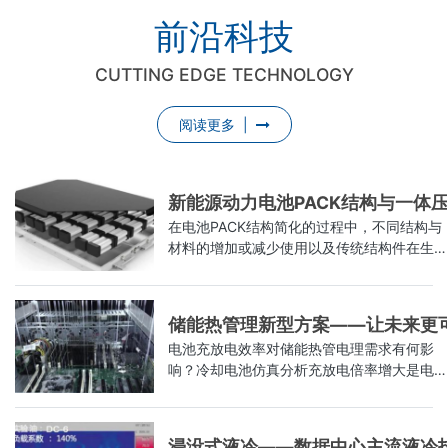
前沿科技
CUTTING EDGE TECHNOLOGY
阅读更多 |
新能源动力电池PACK结构与一体
在电池PACK结构简化的过程中，不同结构与
材料的增加或减少使用以及传统结构件在生
产供应的格局上均发生较大变迁。图：CTP
电池包结构下各生产环节增量与产业迁移梳
理PART01结构件：电池托盘的生产工艺变化
储能热管理新型方案——让未来更
冲压挤压/压铸：当期挤压将代替冲压，远期
电池充放电效率对储能热管电理需求有何影
压铸正在局部尝试铝挤压工艺相比于传统的
响？冷却电池仿真分析充放电倍率增大是电
冲压等生产工艺，具有高刚性、抗震动、抗
化学储能的升级方向，对储能热管理提出更
挤压、抗冲击等性能。但是：①铝型材的焊
高要求。当前，0.5C和1C的电化学储能电池
接工序很长，效率很低，一体化压铸快速成
为储能项目主流，相较于0.4C的储能电池，
型，效率更高；②型材焊接的焊缝质量问
浸没式液冷——数据中心主流液冷