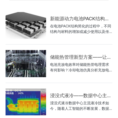
新能源动力电池PACK结构与
一体压铸的变迁
在电池PACK结构简化的过程中，不同
结构与材料的增加或减少使用以及传
统结构件在生产供应的格局上均发生
较大变迁。图：CTP电池包结构下各
生产环节增量与产业迁移梳理PART01
结构件：电池托盘的生产工艺变化冲
储能热管理新型方案——让未
压挤压/压铸：当期挤压将代替冲压，
来更可持续
电池充放电效率对储能热管电理需求
远期压铸正在局部尝试铝挤压工艺相
有何影响？冷却电池仿真分析充放电
比于传统的冲压等生产工艺，具有高
倍率增大是电化学储能的升级方向，
刚性、抗震动、抗挤压、抗冲击等性
对储能热管理提出更高要求。当前，
能。但是：①铝型材的焊接工序很
0.5C和1C的电化学储能电池为储能项
长，效率很低，一体化压铸快速成
目主流，相较于0.4C的储能电池，
型，效率更高；②型材焊接的焊缝质
浸没式液冷——数据中心主流
0.5C与1C的储能电池在热失控下进入
量问题，一体化压铸可较好的解决。
液冷技术
浸没式液冷数据中心主流液冷技术如
危险爆发期的速度更快，储能热管理
③从生产成本的角度，无需投资多种
今，随着人工智能的不断发展，数据
的换热效率需要进一步提高。充放电
铝型材的设备，一体压铸仅需一台压
中心越来越被重视。而数据中心的发
倍率为1C的电池热失控过程更短电池
铸设备，整体工艺生产流程简化。