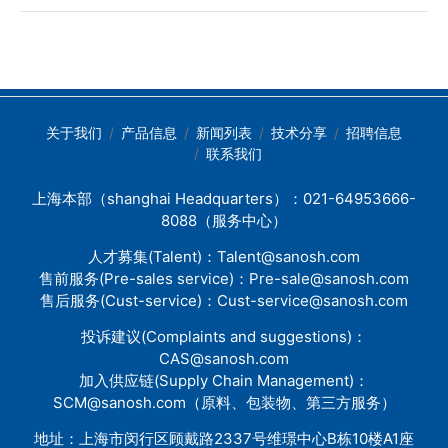
展需要大量的IT设备，这些设备的持
模组安全性降低目前0.5C容量型与1C
图：铝合金电池托盘PART02CTC后底
续运行将产生大量热量，需要不断被
能量型储能电池为市场主流换热效率
盘开启一体化压铸新纪元特斯拉引领
散发。为了保证数据中心的稳定运
更高的液冷代替风冷为未来趋势。液
汽车制造工艺创新极简，开启一体化
行，降温散热是必不可少的。当前液
冷方案具有比风冷更高的换热效率，
压铸新纪元2020年9月，特斯拉于电
冷技术是数据中心散热的主流技术之
由于液体的比热容、导热系数高于气
池日上宣布ModelY将采用一体化压铸
一，并且在行业中逐渐成熟。数据中
体，且更加靠近热源，冷却效率更
后地板总成，可减少下车体总成重量
心的基础设施分为风冷技术和液冷技
关于我们
产品信息
新闻列表
技术分享
招聘信息
高，在相同功耗下液冷电池包的最高
30%，降低40%制造成本，且车身生
术两种，风冷技术使用空气作为冷
联系我们
温度比风冷低3-5℃。同时液冷方案不
产工艺流程大幅简化，制造时间由传
媒，通过空气与发热部件接触换热实
需要设计风道，部分产品的占地面积
统冲压-焊装-涂装-总装制造工艺的1-2
现散热的冷却方式；而液冷技术则是
可节约50%以上。相同功耗下液冷电
小时缩短至一体化压铸的2-3分钟。
上海本部（shanghai Headquarters）：021-64953666-
以液体作为冷媒的冷却方式，利用液
池包的最高温度比风冷低3-5℃电化学
2021年5月，特斯拉前舱一体化总成
8088（服务中心）
体将数据中心IT设备内部元器件产生
储能、新能源汽车、数据中心温控的
铸件试验也已披露下线，主要构成包
人才募集(Talent)：
Talent@sanosh.com
的热量传递到设备外，从而冷却IT设
区别？电化学储能温控电化学储能温
括左右车轮罩、溃缩吸能区、横梁、
售前服务(Pre-sales service)：
Pre-sale@sanosh.com
备。针对不同的应用场景，液冷技术
控核心在于提升使用寿命与安全性，
以及与车身连接的端面和与前碰撞梁
相对于风冷技术存在以下优劣势：散
售后服务(Cust-service)：
Cust-service@sanosh.com
对于温控设备空间限制较为宽松。电
或车前端连接的结构端面，整体重量
热效率方面：液冷技术的散热效率比
化学储能常见场景在室外，更强调温
约为130kg。当前，特斯拉正在探索
投诉建议(Complaints and suggestions)：
风冷技术更高，能够更好的将热量传
控设备的使用寿命、稳定性以及温控
一体化压铸的进一步集成，将整个车
CAS@sanosh.com
递到设备外。适应恶劣环境：相比风
方案的运维成本，对设备的体积、重
辆的结构构成大大简化为四个部分：
加入供应链(Supply Chain Management)：
冷散热，液冷散热技术可以适应多粉
量等要求相对宽松。目前风冷方案占
①前舱一体式压铸总成+②乘员舱结
SCM@sanosh.com
（原料、包装物、第三方服务）
尘等恶劣场景，有效避免充电模块故
比更大，随着新能源电站、离网储能
构压铸总成+③一体化电池结构压铸
障率高和噪音大的问题。噪音方面:相
向更大电池容量、更高系统功率密度
总成+④后底板一体化压铸总成。
地址：上海市闵行区顾戴路2337号维璟中心B栋10楼A1座
比风冷散热，液冷散热技术由于没有
转化，液冷方案占比将快速提升。新