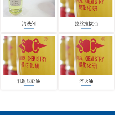
清洗剂
拉丝拉拔油
轧制压延油
淬火油