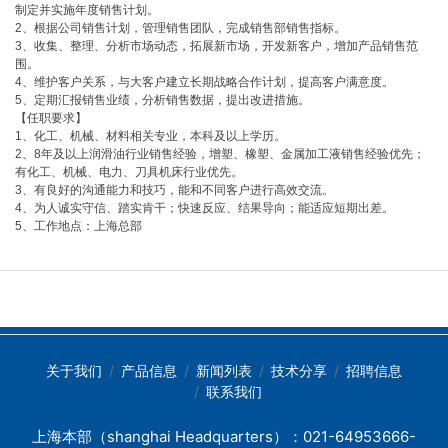
制定并实施年度销售计划。
2、根据公司销售计划，管理销售团队，完成销售部销售指标。
3、收集、整理、分析市场动态，拓展新市场，开发新客户，增加产品销售范
围。
4、维护客户关系，与大客户建立长期战略合作计划，提高客户满意度。
5、定期汇报销售业绩，分析销售数据，提出改进措施。
【任职要求】
1、化工、机械、材料相关专业，本科及以上学历。
2、8年及以上润滑油行业销售经验，增塑、橡塑、金属加工液销售经验优先；
有化工、机械、电力、刀具机床行业优先。
3、有良好的沟通能力和技巧，能和不同客户进行高效交流。
4、为人诚实守信、踏实肯干；快速反应、结果导向；能适应短期出差。
5、工作地点：上海总部
关于我们
产品信息
新闻列表
技术分享
招聘信息
联系我们
上海本部（shanghai Headquarters）：021-64953666-