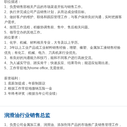
职位描述：
1、负责销售部相关产品的市场渠道开拓与销售工作。
2、执行并完成公司产品销售计划，从而达成业绩目标。
3、做好客户的维护、联络和跟踪管理工作，与客户保持良好沟通，实时把握客
户需求。
4、按照工作流程，积极协调售前、售中、售后相关问题。
5、领导交办的其他工作。
岗位要求：
1、化学、机械、材料相关专业，大专及以上学历。
2、3年以上工业产品或工业材料销售经验，增塑、橡塑、金属加工液销售经验
优先；有化工、机械、电力、刀具机床行业优先。
3、有良好的沟通能力和技巧，能和不同客户进行高效交流。
4、为人诚实守信、踏实肯干；快速反应、结果导向；能适应短期出差。
5、工作常驻地为home office, 无需坐班。
薪资福利：
1. 底薪加提成，年薪制面议
2. 根据工作常驻地缴纳五险一金
3. 年终考评奖（根据当年公司业绩）
润滑油行业销售总监
1、负责公司金属加工液、润滑油、添加剂等产品的市场推广及销售管理工作，