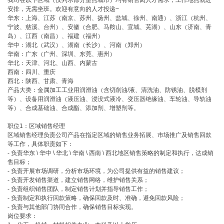
我司在以下区域（仅列示部分重点城市）均有销售岗人才需求，工作地点就近
安排，无需坐班。欢迎有意向的人才投递~
华东：上海、江苏（南京、苏州、扬州、盐城、徐州、南通）、浙江（杭州、
宁波、慈溪、台州）、安徽（合肥、马鞍山、宣城、芜湖）、山东（济南、青
岛）、江西（南昌）、福建（福州）
华中：湖北（武汉）、湖南（长沙）、河南（郑州）
华南：广东（广州、深圳、东莞、惠州）
华北：天津、河北、山西、内蒙古
西南：四川、重庆
西北：陕西、甘肃、青海
产品大类：金属加工工业用润滑油（含切削油/液、清洗油、防锈油、脱模剂
等）、设备用润滑油（液压油、浸没式液冷、变压器绝缘油、车轮油、导轨油
等）、合成基础油、合成酯、添加剂、增塑剂等。
职位1：区域销售经理
区域销售经理负责公司产品在指定区域的销售业务拓展、市场推广及销售回款
等工作，具体职责如下：
- 负责华东 \ 华中 \ 华北 \ 华南 \ 西南 \ 西北地区销售策略的制定和执行，达成销
售目标；
- 负责开展市场调研，分析市场环境，为公司提供有益的销售建议；
- 负责开发销售渠道，建立销售网络，维护销售关系；
- 负责组织销售团队，制定销售计划并指导销售工作；
- 负责制定和执行回款策略，确保回款及时、准确，避免回款风险；
- 负责与其他部门协同合作，确保销售目标实现。
岗位要求：