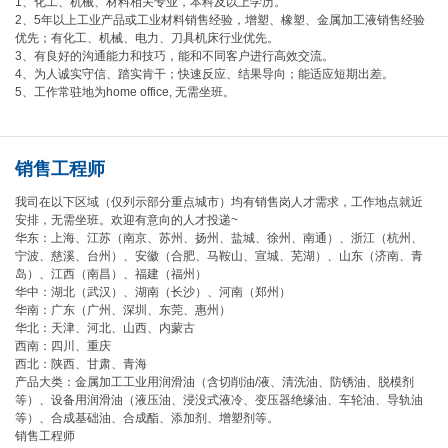
1、化工、机械、材料相关专业，本科及以上学历。
2、5年以上工业产品或工业材料销售经验，增塑、橡塑、金属加工液销售经验
优先；有化工、机械、电力、刀具机床行业优先。
3、有良好的沟通能力和技巧，能和不同客户进行高效交流。
4、为人诚实守信、踏实肯干；快速反应、结果导向；能适应短期出差。
5、工作常驻地为home office, 无需坐班。
销售工程师
我司在以下区域（仅列示部分重点城市）均有销售岗人才需求，工作地点就近
安排，无需坐班。欢迎有意向的人才投递~
华东：上海、江苏（南京、苏州、扬州、盐城、徐州、南通）、浙江（杭州、
宁波、慈溪、台州）、安徽（合肥、马鞍山、宣城、芜湖）、山东（济南、青
岛）、江西（南昌）、福建（福州）
华中：湖北（武汉）、湖南（长沙）、河南（郑州）
华南：广东（广州、深圳、东莞、惠州）
华北：天津、河北、山西、内蒙古
西南：四川、重庆
西北：陕西、甘肃、青海
产品大类：金属加工工业用润滑油（含切削油/液、清洗油、防锈油、脱模剂
等）、设备用润滑油（液压油、浸没式液冷、变压器绝缘油、车轮油、导轨油
等）、合成基础油、合成酯、添加剂、增塑剂等。
销售工程师