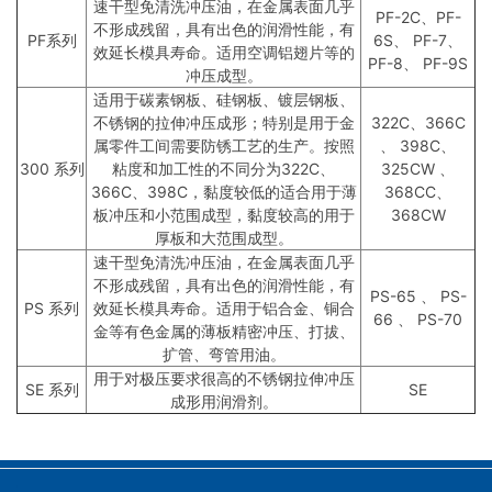
速干型免清洗冲压油，在金属表面几乎
PF-2C、PF-
不形成残留，具有出色的润滑性能，有
PF系列
6S、 PF-7、
效延长模具寿命。适用空调铝翅片等的
PF-8、 PF-9S
冲压成型。
适用于碳素钢板、硅钢板、镀层钢板、
不锈钢的拉伸冲压成形；特别是用于金
322C、366C
属零件工间需要防锈工艺的生产。按照
、 398C、
300 系列
粘度和加工性的不同分为322C、
325CW 、
366C、398C，黏度较低的适合用于薄
368CC、
板冲压和小范围成型，黏度较高的用于
368CW
厚板和大范围成型。
速干型免清洗冲压油，在金属表面几乎
不形成残留，具有出色的润滑性能，有
PS-65 、 PS-
PS 系列
效延长模具寿命。适用于铝合金、铜合
66 、 PS-70
金等有色金属的薄板精密冲压、打拔、
扩管、弯管用油。
用于对极压要求很高的不锈钢拉伸冲压
SE 系列
SE
成形用润滑剂。